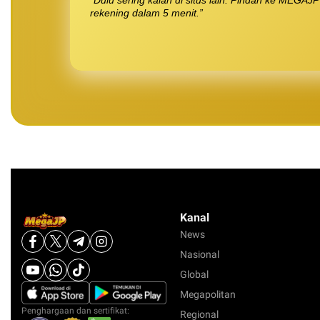
rekening dalam 5 menit.”
Kanal
News
Nasional
Global
Megapolitan
Penghargaan dan sertifikat:
Regional