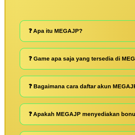
❓ Apa itu MEGAJP?
❓ Game apa saja yang tersedia di ME
❓ Bagaimana cara daftar akun MEGAJ
❓ Apakah MEGAJP menyediakan bonu