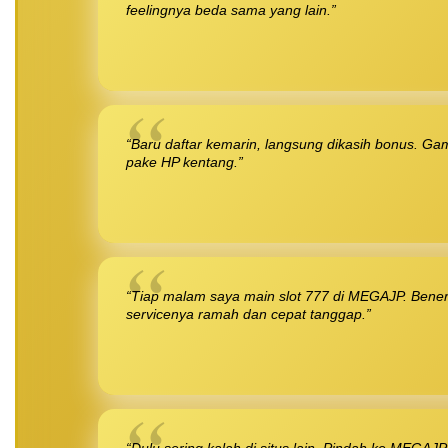
feelingnya beda sama yang lain.”
“Baru daftar kemarin, langsung dikasih bonus. Ga
pake HP kentang.”
“Tiap malam saya main slot 777 di MEGAJP. Benera
servicenya ramah dan cepat tanggap.”
“Dulu sering kalah di situs lain. Pindah ke MEGA