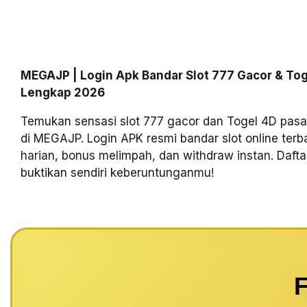
MEGAJP | Login Apk Bandar Slot 777 Gacor & To
Lengkap 2026
Temukan sensasi slot 777 gacor dan Togel 4D pas
di MEGAJP. Login APK resmi bandar slot online terba
harian, bonus melimpah, dan withdraw instan. Daft
buktikan sendiri keberuntunganmu!