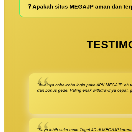
❓ Apakah situs MEGAJP aman dan ter
TESTIM
“Awalnya coba-coba login pake APK MEGAJP, eh te
dan bonus gede. Paling enak withdrawnya cepat, ga
“Saya lebih suka main Togel 4D di MEGAJP karena 