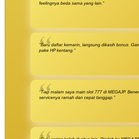
feelingnya beda sama yang lain.”
“Baru daftar kemarin, langsung dikasih bonus. Ga
pake HP kentang.”
“Tiap malam saya main slot 777 di MEGAJP. Benera
servicenya ramah dan cepat tanggap.”
“Dulu sering kalah di situs lain. Pindah ke MEGA