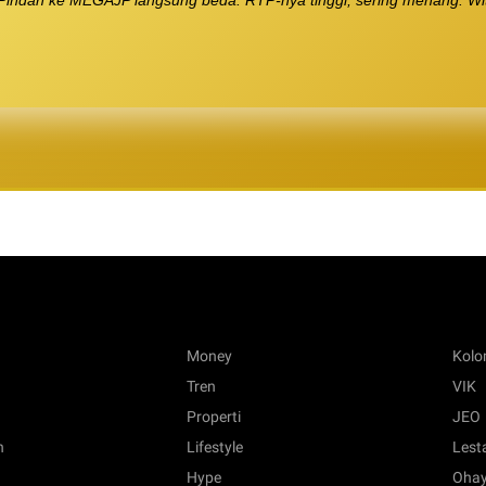
Money
Kol
Tren
VIK
Properti
JEO
n
Lifestyle
Lest
Hype
Ohay