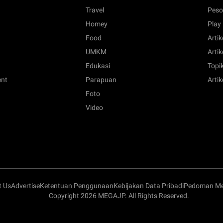
Travel
Peso
Homey
Play
Food
Artik
UMKM
Artik
Edukasi
Topik
ent
Parapuan
Artik
Foto
Video
t Us
Advertise
Ketentuan Penggunaan
Kebijakan Data Pribadi
Pedoman Med
Copyright 2026 MEGAJP. All Rights Reserved.