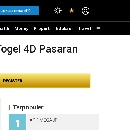
LINK ALTERNATIF
alth
Money
Properti
Edukasi
Travel
Togel 4D Pasaran
REGISTER
Terpopuler
APK MEGAJP
1