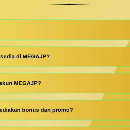
ersedia di MEGAJP?
r akun MEGAJP?
diakan bonus dan promo?