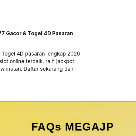
77 Gacor & Togel 4D Pasaran
n Togel 4D pasaran lengkap 2026
ot online terbaik, raih jackpot
w instan. Daftar sekarang dan
FAQs MEGAJP